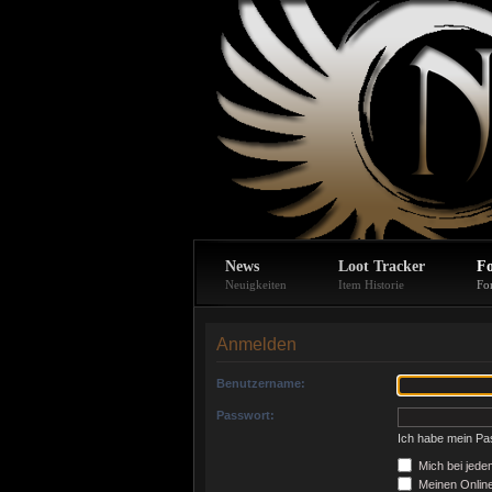
News
Loot Tracker
F
Neuigkeiten
Item Historie
Fo
Anmelden
Benutzername:
Passwort:
Ich habe mein Pa
Mich bei jed
Meinen Online