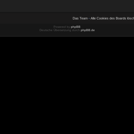
Das Team
•
Alle Cookies des Boards lösc
Powered by
phpBB
Deutsche Übersetzung durch
phpBB.de