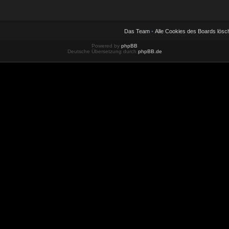
Das Team
•
Alle Cookies des Boards lösc
Powered by
phpBB
Deutsche Übersetzung durch
phpBB.de